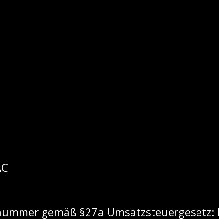
AC
nsnummer gemäß §27a Umsatzsteuergesetz: